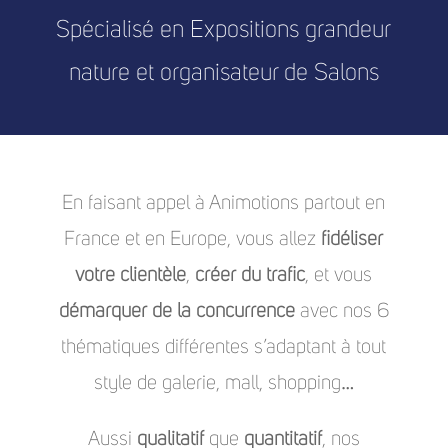
Spécialisé en Expositions grandeur
nature et organisateur de Salons
En faisant appel à Animotions partout en
France et en Europe, vous allez
fidéliser
votre clientèle
,
créer du trafic
, et vous
démarquer de la concurrence
avec nos 6
thématiques différentes s’adaptant à tout
style de galerie, mall, shopping…
Aussi
qualitatif
que
quantitatif
, nos