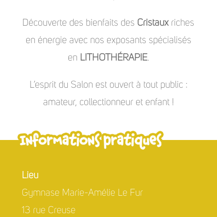
Découverte des bienfaits des
Cristaux
riches
en énergie avec nos exposants spécialisés
en
LITHOTHÉRAPIE
.
L’esprit du Salon est ouvert à tout public :
amateur, collectionneur et enfant !
Lieu
Gymnase Marie-Amélie Le Fur
13 rue Creuse