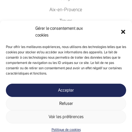
Aix-en-Provence
Troyes
Gérer le consentement aux
Nîmes
cookies
Mâcon
Pour offrir les meilleures expériences, nous utilisons des technologies telles que les
cookies pour stocker et/ou accéder aux informations des appareils. Le fait de
Chambéry
consentir à ces technologies nous permettra de traiter des données telles que le
comportement de navigation ou les ID uniques sur ce site. Le fait de ne pas
Avignon
consentir ou de retirer son consentement peut avoir un effet négatif sur certaines
caractéristiques et fonctions.
- SUIVEZ-NOUS -
Accepter
Refuser
Voir les préférences
ANIMOTIONS
®
2026 |
MENTIONS LÉGALES
-
POLITIQUE DE COOKIES
Politique de cookies