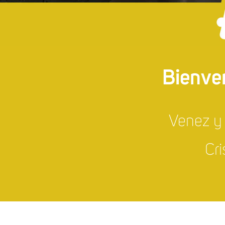
Bienve
Venez y 
Cri