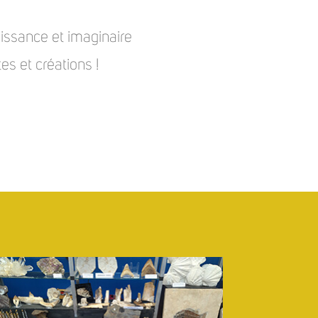
issance et imaginaire
s et créations !