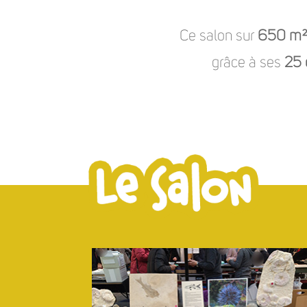
Ce salon sur
650 m
grâce à ses
25 