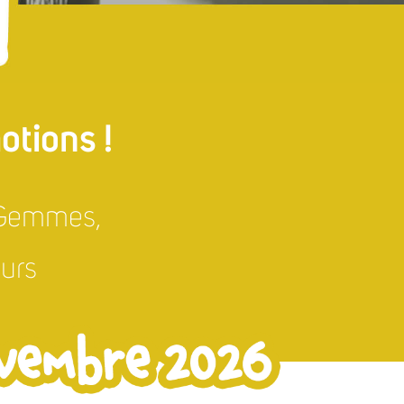
tions !
, Gemmes,
eurs