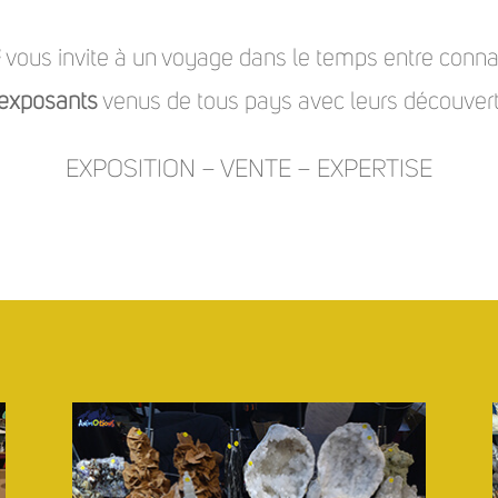
²
vous invite à un voyage dans le temps entre conna
exposants
venus de tous pays avec leurs découverte
EXPOSITION – VENTE – EXPERTISE