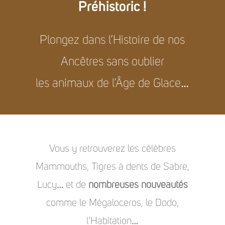
Préhistoric !
Plongez dans l’Histoire de nos
Ancêtres sans oublier
les animaux de l’Âge de Glace…
Vous y retrouverez les célèbres
Mammouths, Tigres à dents de Sabre,
Lucy… et de
nombreuses nouveautés
comme le Mégaloceros, le Dodo,
l’Habitation…